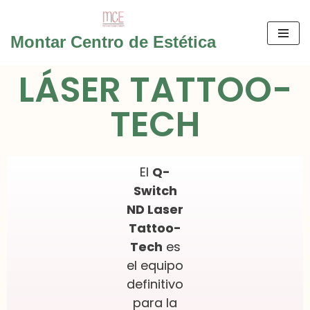
Saltar
Montar Centro de Estética
al
LÁSER TATTOO-
contenido
TECH
El
Q-
Switch
ND Laser
Tattoo-
Tech
es
el equipo
definitivo
para la