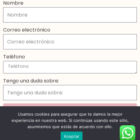
Nombre
Correo electrónico
Teléfono
Tengo una duda sobre:
Enviar
Usamos cookies para asegurar que te damos la mejor
experiencia en nuestra web. Si continúas usando este sitio,
Neve
| Funciona gracias a
WordPress
asumiremos que estás de acuerdo con ello.
Aceptar
Inicio
Blog
Consultoría
Contacto