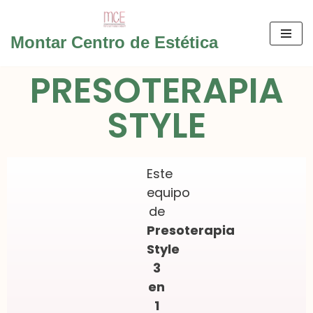
Saltar
Montar Centro de Estética
al
PRESOTERAPIA
contenido
STYLE
Este
equipo
de
Presoterapia
Style
3
en
1