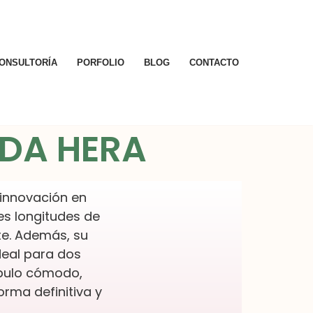
ONSULTORÍA
PORFOLIO
BLOG
CONTACTO
NDA HERA
 innovación en
es longitudes de
te. Además, su
deal para dos
ípulo cómodo,
orma definitiva y