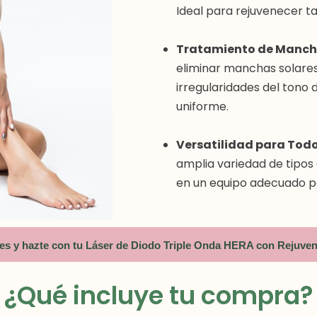
Ideal para rejuvenecer t
Tratamiento de Manch
eliminar manchas solare
irregularidades del tono 
uniforme.
Versatilidad para Todos
amplia variedad de tipos d
en un equipo adecuado pa
es y hazte con tu Láser de Diodo Triple Onda HERA con Rejuve
¿Qué incluye tu compra?