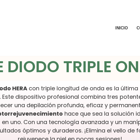
INICIO
C
E DIODO TRIPLE O
iodo HERA
con triple longitud de onda es la última
r. Este dispositivo profesional combina tres potent
ecer una depilación profunda, eficaz y permanen
otorrejuvenecimiento
hace que sea la solución i
 en uno. Con una tecnología avanzada y un man
ltados óptimos y duraderos. ¡Elimina el vello de f
rejuvenece la piel en pocas sesiones!