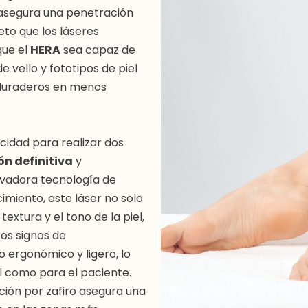
e asegura una penetración
to que los láseres
que el
HERA
sea capaz de
 vello y fototipos de piel
 duraderos en menos
cidad para realizar dos
ón definitiva
y
novadora tecnología de
miento, este láser no solo
textura y el tono de la piel,
os signos de
o ergonómico y ligero, lo
al como para el paciente.
ión por zafiro asegura una