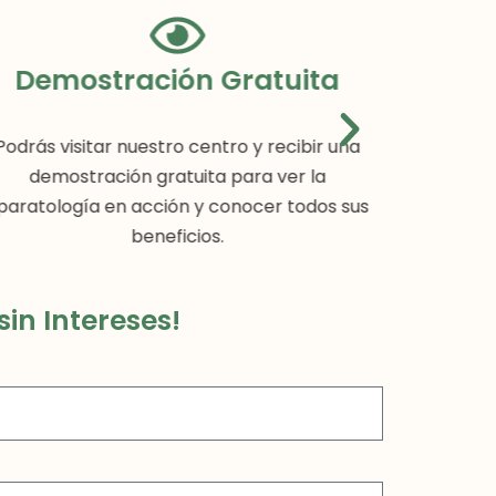
Demostración Gratuita
Podrás visitar nuestro centro y recibir una
Incluye
demostración gratuita para ver la
equipo té
paratología en acción y conocer todos sus
que siemp
beneficios.
in Intereses!