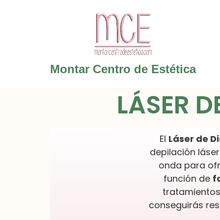
Saltar
al
contenido
Montar Centro de Estética
LÁSER D
El
Láser de D
depilación láse
onda para ofr
función de
f
tratamientos
conseguirás resu