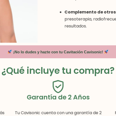
Complemento de otros
presoterapia, radiofrecu
resultados.
¡No lo dudes y hazte con tu Cavitación Cavisonic!
¿Qué incluye tu compra?
Garantía de 2 Años
rás
Tu Cavisonic cuenta con una garantía de 2