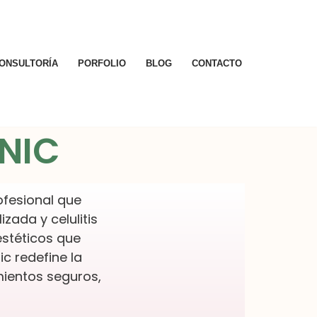
ONSULTORÍA
PORFOLIO
BLOG
CONTACTO
NIC
ofesional que
zada y celulitis
estéticos que
c redefine la
amientos seguros,