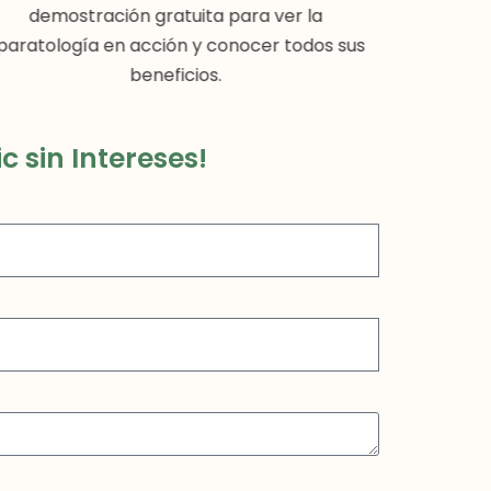
demostración gratuita para ver la
equipo té
paratología en acción y conocer todos sus
que siemp
beneficios.
 sin Intereses!